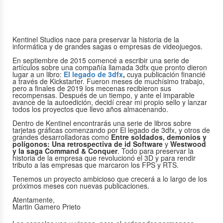
Kentinel Studios nace para preservar la historia de la
informática y de grandes sagas o empresas de videojuegos.
En septiembre de 2015 comencé a escribir una serie de
artículos sobre una compañía llamada 3dfx que pronto dieron
lugar a un libro:
El legado de 3dfx
,
cuya publicación financié
a través de Kickstarter. Fueron meses de muchísimo trabajo,
pero a finales de 2019 los mecenas recibieron sus
recompensas. Después de un tiempo, y ante el imparable
avance de la autoedición, decidí crear mi propio sello y lanzar
todos los proyectos que llevo años almacenando.
Dentro de Kentinel encontrarás una serie de libros sobre
tarjetas gráficas comenzando por El legado de 3dfx, y otros de
grandes desarrolladoras como
Entre soldados, demonios y
polígonos: Una retrospectiva de id Software
y
Westwood
y la saga Command & Conquer
. Todo para preservar la
historia de la empresa que revolucionó el 3D y para rendir
tributo a las empresas que marcaron los FPS y RTS.
Tenemos un proyecto ambicioso que crecerá a lo largo de los
próximos meses con nuevas publicaciones.
Atentamente,
Martin Gamero Prieto