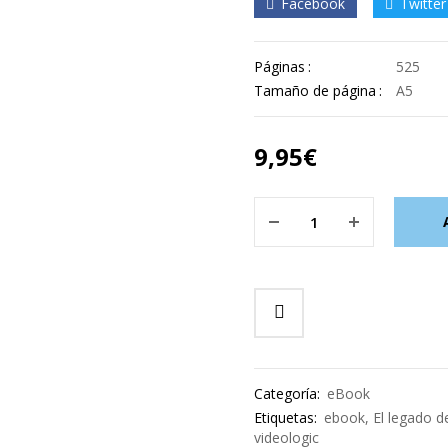
Facebook
Twitter
Páginas
525
Tamaño de página
A5
9,95
€
Categoría:
eBook
Etiquetas:
ebook
,
El legado d
videologic