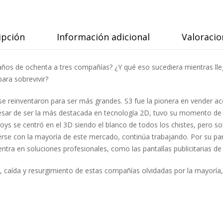
ipción
Información adicional
Valoracio
os de ochenta a tres compañías? ¿Y qué eso sucediera mientras llegab
ara sobrevivir?
se reinventaron para ser más grandes. S3 fue la pionera en vender a
esar de ser la más destacada en tecnología 2D, tuvo su momento de g
oys se centró en el 3D siendo el blanco de todos los chistes, pero sol
rse con la mayoría de este mercado, continúa trabajando. Por su p
entra en soluciones profesionales, como las pantallas publicitarias d
o, caída y resurgimiento de estas compañías olvidadas por la mayorí