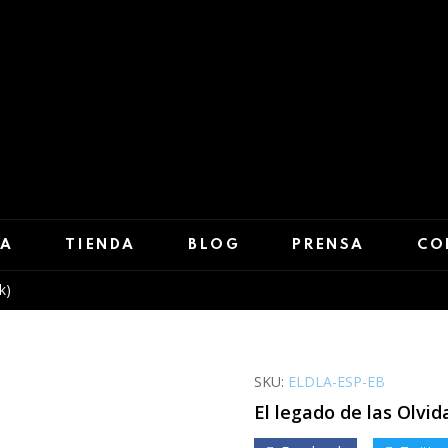
DA
TIENDA
BLOG
PRENSA
CO
k)
SKU:
ELDLA-ESP-EB
El legado de las Olvi