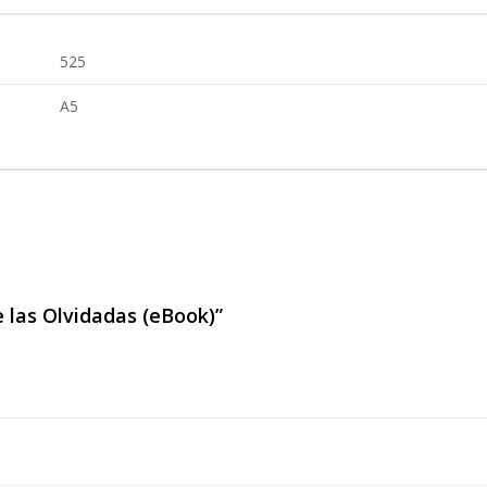
525
A5
e las Olvidadas (eBook)”