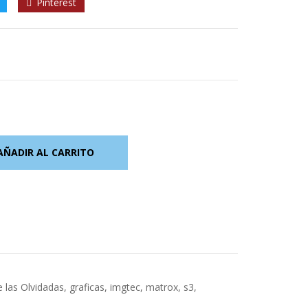
Pinterest
AÑADIR AL CARRITO
e las Olvidadas
,
graficas
,
imgtec
,
matrox
,
s3
,