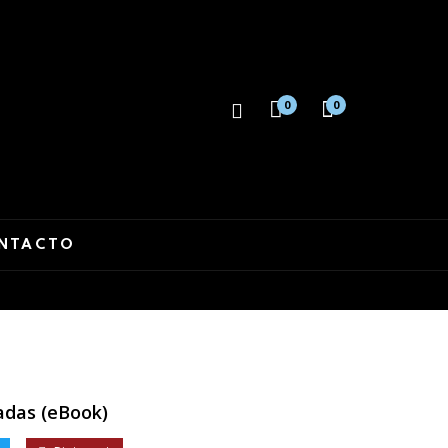
0
0
NTACTO
dadas (eBook)