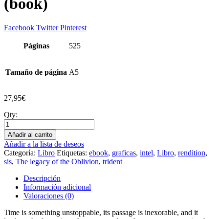
(book)
Facebook
Twitter
Pinterest
Páginas
525
Tamaño de página
A5
27,95
€
Qty:
Añadir al carrito
Añadir a la lista de deseos
Categoría:
Libro
Etiquetas:
ebook
,
graficas
,
intel
,
Libro
,
rendition
,
sis
,
The legacy of the Oblivion
,
trident
Descripción
Información adicional
Valoraciones (0)
Time is something unstoppable, its passage is inexorable, and it