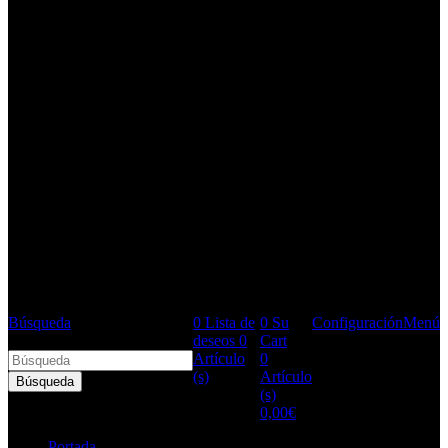
Búsqueda
0
Lista de
0
Su
Configuración
Menú
Búsqueda de productos
deseos
0
Cart
Artículo
0
(s)
Artículo
Búsqueda
(s)
0,00
€
Portada